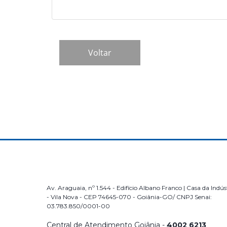
Av. Araguaia, nº 1.544 - Edifício Albano Franco | Casa da Indús
- Vila Nova - CEP 74645-070 - Goiânia-GO/ CNPJ Senai:
03.783.850/0001-00
Central de Atendimento Goiânia -
4002 6213