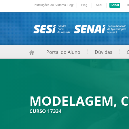
Instituições do Sistema Fieg:
Fieg
Sesi
Senai
I
Portal do Aluno
Dúvidas
MODELAGEM, C
CURSO 17334