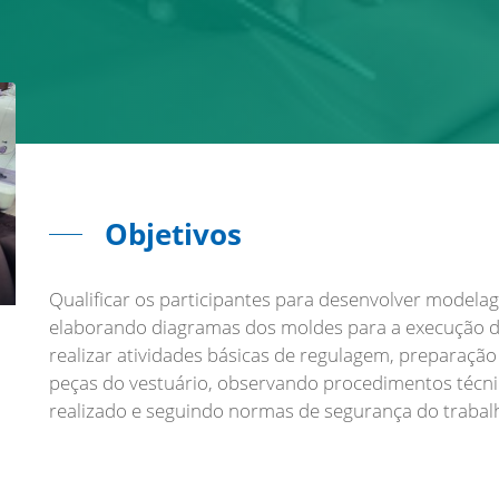
Objetivos
Qualificar os participantes para desenvolver modela
elaborando diagramas dos moldes para a execução do
realizar atividades básicas de regulagem, preparaç
peças do vestuário, observando procedimentos técni
realizado e seguindo normas de segurança do trabal