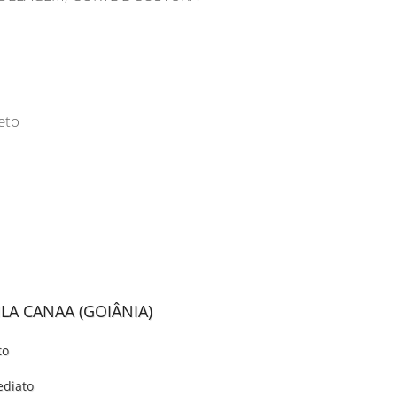
eto
ILA CANAA (GOIÂNIA)
to
ediato