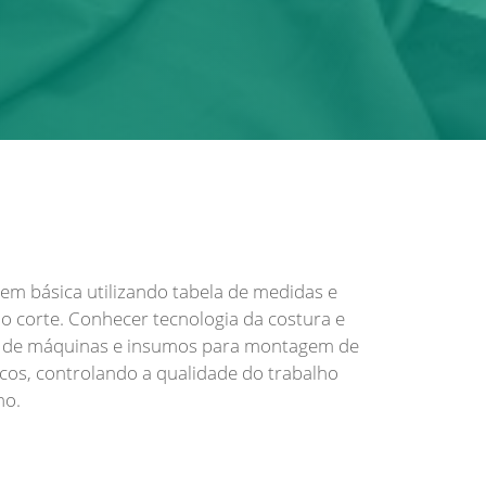
gem básica utilizando tabela de medidas e
 corte. Conhecer tecnologia da costura e
ão de máquinas e insumos para montagem de
cos, controlando a qualidade do trabalho
ho.