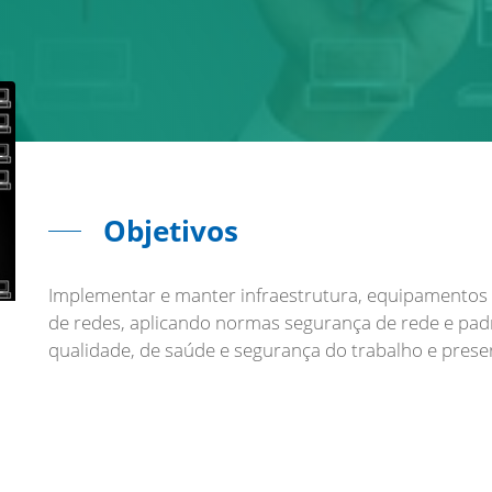
Objetivos
Implementar e manter infraestrutura, equipamentos d
de redes, aplicando normas segurança de rede e pad
qualidade, de saúde e segurança do trabalho e prese