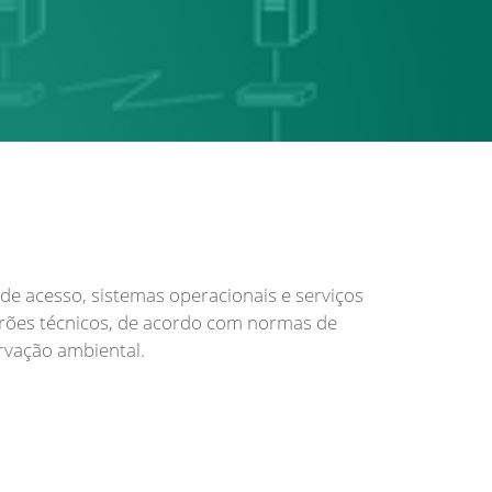
e acesso, sistemas operacionais e serviços
rões técnicos, de acordo com normas de
rvação ambiental.