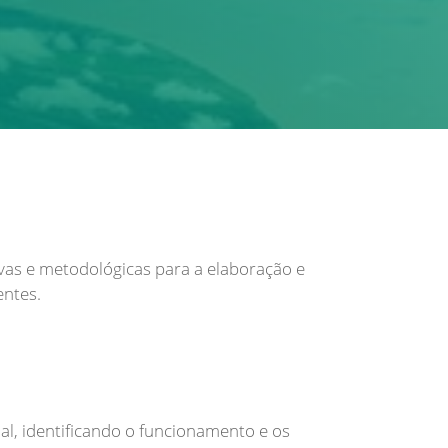
ivas e metodológicas para a elaboração e
entes.
al, identificando o funcionamento e os