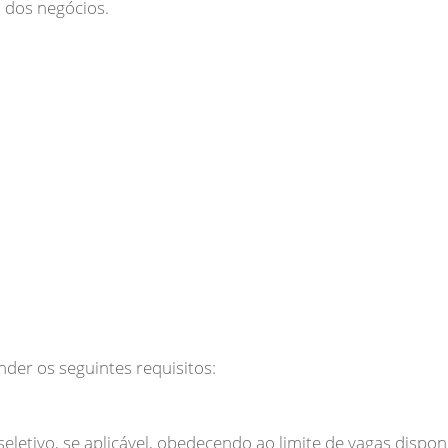
 dos negócios.
nder os seguintes requisitos:
eletivo, se aplicável, obedecendo ao limite de vagas disponí