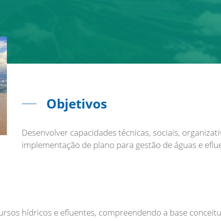
Objetivos
Desenvolver capacidades técnicas, sociais, organizat
implementação de plano para gestão de águas e eflu
ursos hídricos e efluentes, compreendendo a base conceitu