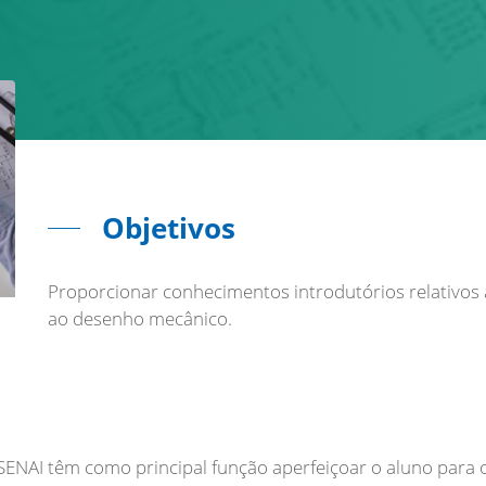
Objetivos
Proporcionar conhecimentos introdutórios relativos a 
ao desenho mecânico.
o SENAI têm como principal função aperfeiçoar o aluno para