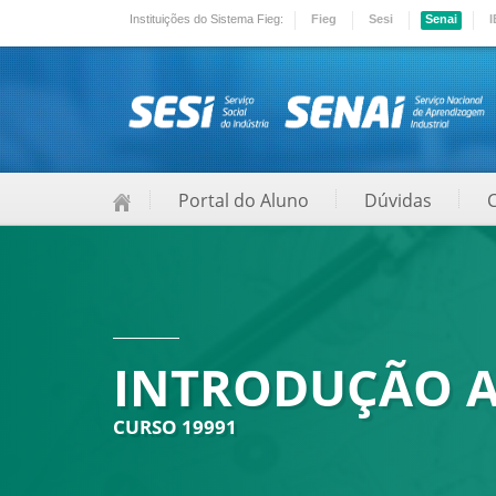
Instituições do Sistema Fieg:
Fieg
Sesi
Senai
I
Portal do Aluno
Dúvidas
INTRODUÇÃO 
CURSO 19991