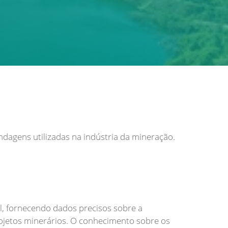
ndagens utilizadas na indústria da mineração.
, fornecendo dados precisos sobre a
rojetos minerários. O conhecimento sobre os