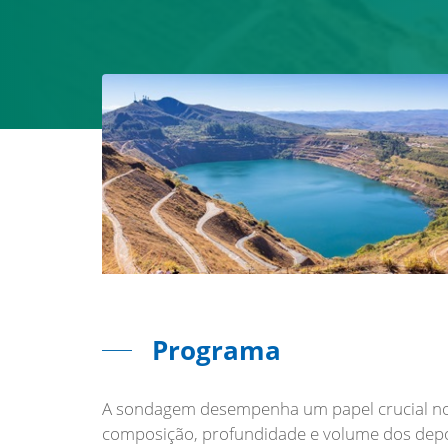
Programa
A sondagem desempenha um papel crucial no 
composição, profundidade e volume dos depós