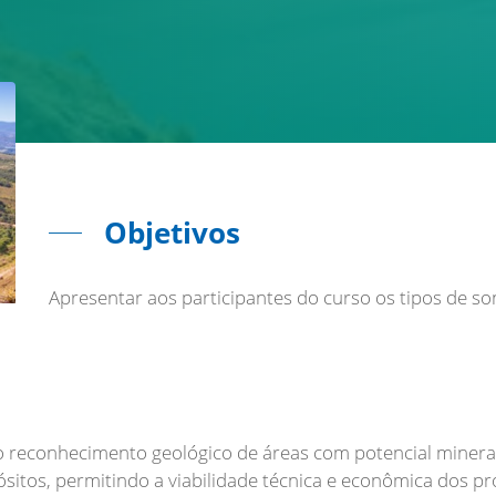
Objetivos
Apresentar aos participantes do curso os tipos de so
reconhecimento geológico de áreas com potencial mineral
itos, permitindo a viabilidade técnica e econômica dos p