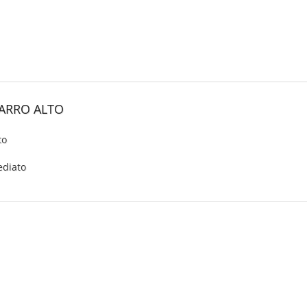
BARRO ALTO
to
ediato