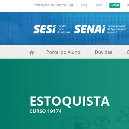
Instituições do Sistema Fieg:
Fieg
Sesi
Senai
I
Portal do Aluno
Dúvidas
ESTOQUISTA
CURSO 19174