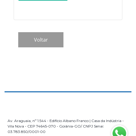
Av. Araguaia, nº 1.544 - Edifício Albano Franco | Casa da Indústria -
Vila Nova - CEP 74645-070 - Goiânia-GO/ CNPJ Senai:
03.783.850/0001-00