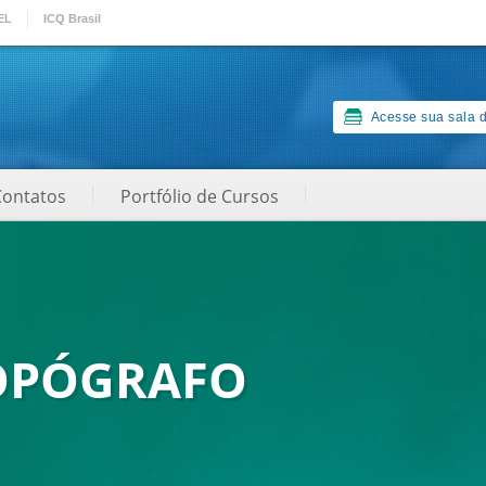
EL
ICQ Brasil
Acesse sua sala d
Contatos
Portfólio de Cursos
TOPÓGRAFO