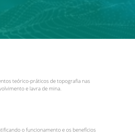
ntos teórico-práticos de topografia nas
volvimento e lavra de mina.
tificando o funcionamento e os benefícios