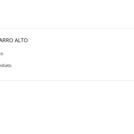
BARRO ALTO
to
ediato