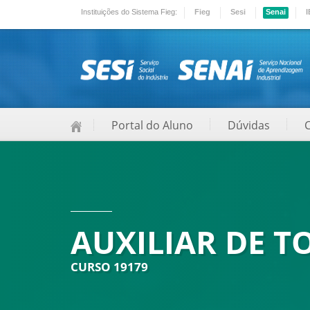
Instituições do Sistema Fieg:
Fieg
Sesi
Senai
I
Portal do Aluno
Dúvidas
AUXILIAR DE 
CURSO 19179