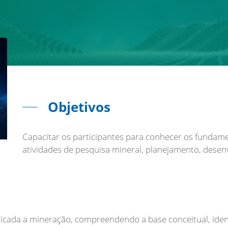
Objetivos
Capacitar os participantes para conhecer os fundame
atividades de pesquisa mineral, planejamento, desen
licada a mineração, compreendendo a base conceitual, iden