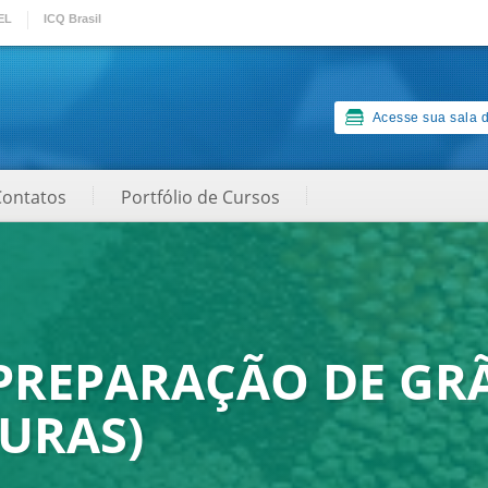
EL
ICQ Brasil
Acesse sua sala d
Contatos
Portfólio de Cursos
PREPARAÇÃO DE GRÃ
URAS)