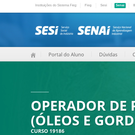
Instituições do Sistema Fieg:
Fieg
Sesi
Senai
I
Portal do Aluno
Dúvidas
OPERADOR DE 
(ÓLEOS E GORD
CURSO 19186