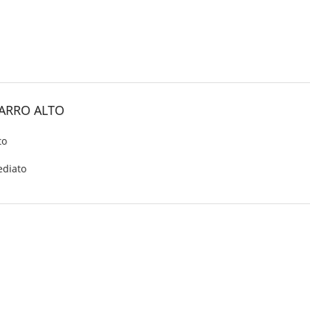
BARRO ALTO
to
ediato