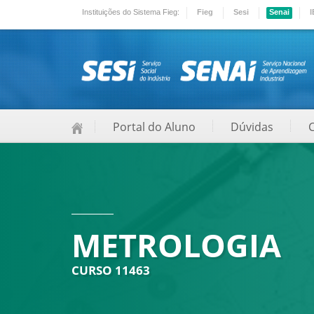
Instituições do Sistema Fieg:
Fieg
Sesi
Senai
I
Portal do Aluno
Dúvidas
METROLOGIA
CURSO 11463