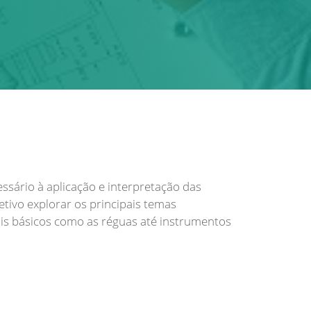
sário à aplicação e interpretação das
tivo explorar os principais temas
is básicos como as réguas até instrumentos