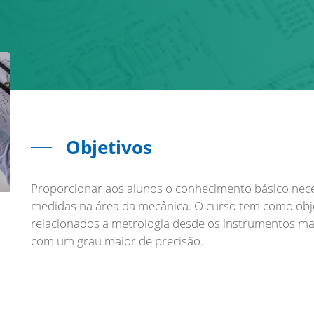
Objetivos
Proporcionar aos alunos o conhecimento básico neces
medidas na área da mecânica. O curso tem como obje
relacionados a metrologia desde os instrumentos ma
com um grau maior de precisão.