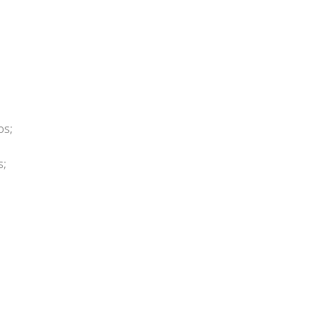
os;
s;