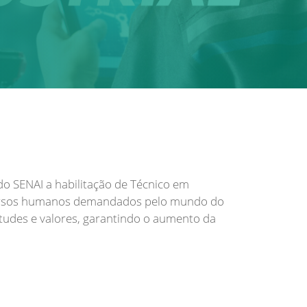
o SENAI a habilitação de Técnico em
ecursos humanos demandados pelo mundo do
itudes e valores, garantindo o aumento da