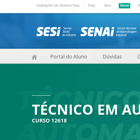
Instituições do Sistema Fieg:
Fieg
Sesi
Senai
I
Portal do Aluno
Dúvidas
TÉCNICO EM A
CURSO 12618