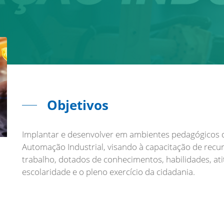
Objetivos
Implantar e desenvolver em ambientes pedagógicos d
Automação Industrial, visando à capacitação de r
trabalho, dotados de conhecimentos, habilidades, at
escolaridade e o pleno exercício da cidadania.