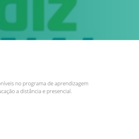
poníveis no programa de aprendizagem
cação a distância e presencial.