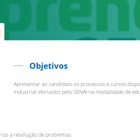
Objetivos
Apresentar ao candidato os processos e cursos dis
industrial ofertados pelo SENAI na modalidade de edu
ios a resolução de problemas.