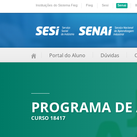
Instituições do Sistema Fieg:
Fieg
Sesi
Senai
I
Portal do Aluno
Dúvidas
PROGRAMA DE 
CURSO 18417