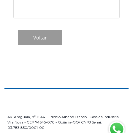
Av. Araguaia, nº 1.544 - Edifício Albano Franco | Casa da Indústria -
Vila Nova - CEP 74645-070 - Goiânia-GO/ CNPJ Senai:
03.783.850/0001-00