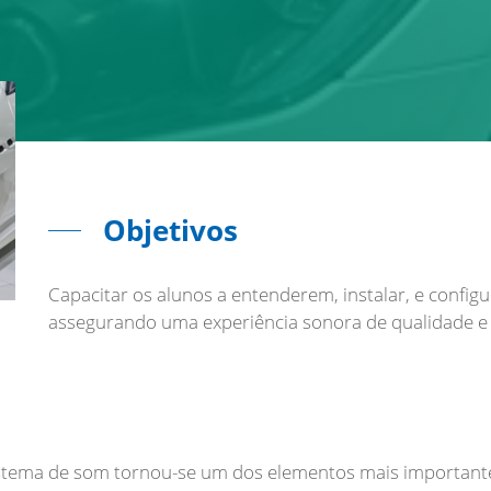
Objetivos
Capacitar os alunos a entenderem, instalar, e confi
assegurando uma experiência sonora de qualidade e 
stema de som tornou-se um dos elementos mais importantes