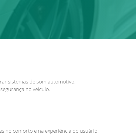
gurar sistemas de som automotivo,
segurança no veículo.
 no conforto e na experiência do usuário.