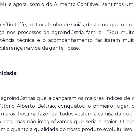
IM), e agora, com o do Alimento Confiável, sentimos u
io Sítio Jeffe, de Cocalzinho de Goiás, destacou que o p
a nos processos da agroindústria familiar. “Sou mui
istência técnica e o acompanhamento facilitaram mui
diferença na vida da gente”, disse.
rmidade
groindústrias que alcançaram os maiores índices de co
 Vittório Alberto Beltrão, conquistou o primeiro luga
maravilhosa na fazenda, todos vestem a camisa da quei
 boa, mas não imaginávamos que seria a maior. O pro
m o quanto a qualidade do nosso produto evoluiu. Isso 