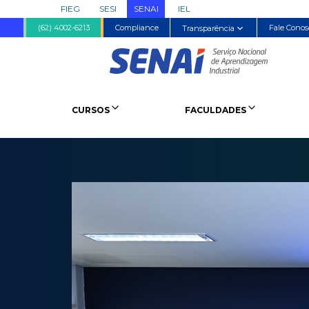
FIEG
SESI
SENAI
IEL
(62) 4002-6213
Compliance
Fale Conos
Transparência
CURSOS
FACULDADES