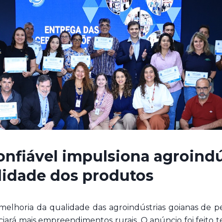
nfiável impulsiona agroindú
lidade dos produtos
 melhoria da qualidade das agroindústrias goianas de 
ará mais empreendimentos rurais. O anúncio foi feito ter