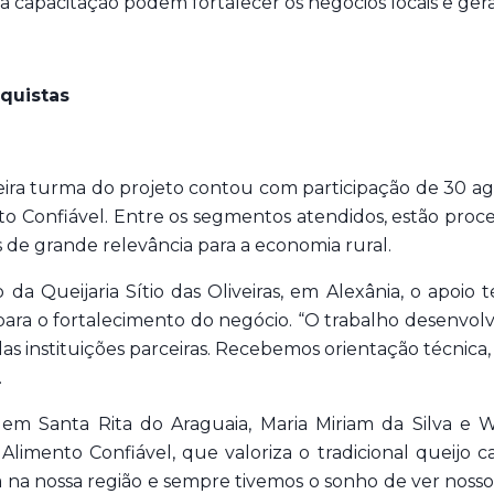
 a capacitação podem fortalecer os negócios locais e ge
quistas
meira turma do projeto contou com participação de 30 a
to Confiável. Entre os segmentos atendidos, estão proce
is de grande relevância para a economia rural.
o da Queijaria Sítio das Oliveiras, em Alexânia, o apoio 
 para o fortalecimento do negócio. “O trabalho desenvo
elas instituições parceiras. Recebemos orientação técnica
.
a em Santa Rita do Araguaia, Maria Miriam da Silva e 
imento Confiável, que valoriza o tradicional queijo c
 na nossa região e sempre tivemos o sonho de ver noss