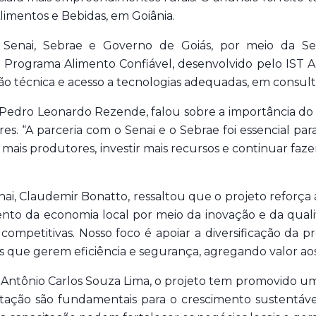
Alimentos e Bebidas, em Goiânia.
o Senai, Sebrae e Governo de Goiás, por meio da Sec
o Programa Alimento Confiável, desenvolvido pelo IST 
ão técnica e acesso a tecnologias adequadas, em consult
, Pedro Leonardo Rezende, falou sobre a importância d
. “A parceria com o Senai e o Sebrae foi essencial par
 mais produtores, investir mais recursos e continuar fa
ai, Claudemir Bonatto, ressaltou que o projeto reforça 
ento da economia local por meio da inovação e da quali
s competitivas. Nosso foco é apoiar a diversificação da
 que gerem eficiência e segurança, agregando valor aos 
 Antônio Carlos Souza Lima, o projeto tem promovido um
tação são fundamentais para o crescimento sustentável