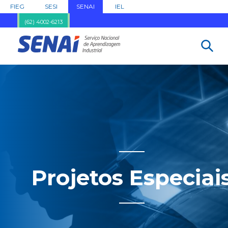
FIEG
SESI
SENAI
IEL
(62) 4002-6213
Projetos Especiai