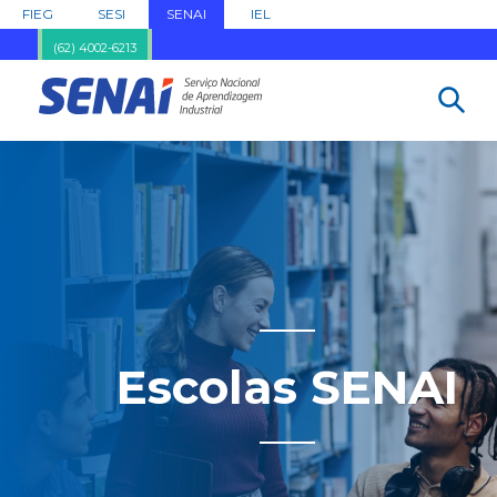
FIEG
SESI
SENAI
IEL
(62) 4002-6213
Escolas SENAI