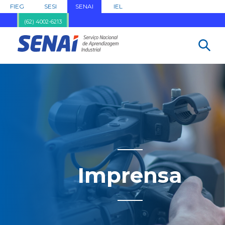
FIEG
SESI
SENAI
IEL
(62) 4002-6213
Imprensa