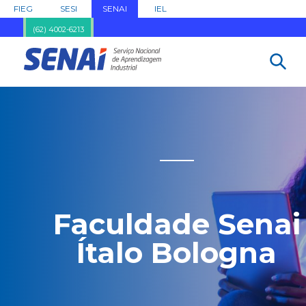
FIEG
SESI
SENAI
IEL
(62) 4002-6213
Faculdade Senai
Ítalo Bologna