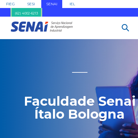
FIEG
SESI
SENAI
IEL
(62) 4002-6213
Faculdade Senai
Ítalo Bologna